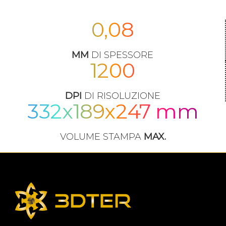
0,08
MM
DI SPESSORE
1200
DPI
DI RISOLUZIONE
332x189x247 mm
VOLUME STAMPA
MAX.