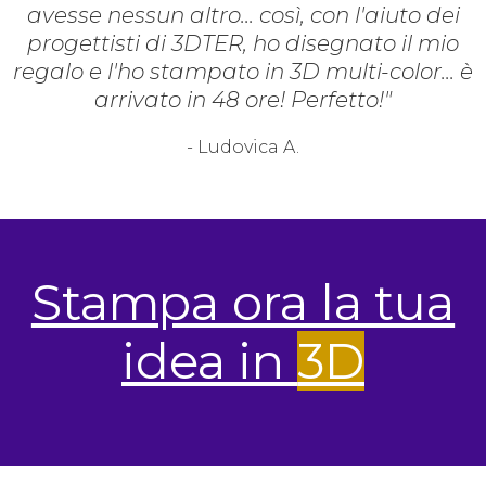
avesse nessun altro... così, con l'aiuto dei
progettisti di 3DTER, ho disegnato il mio
regalo e l'ho stampato in 3D multi-color... è
arrivato in 48 ore! Perfetto!"
- Ludovica A.
Stampa ora la tua
idea in
3D