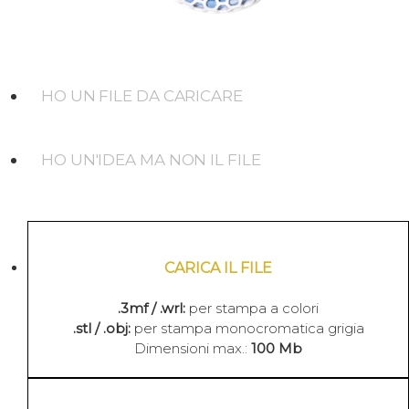
HO UN FILE DA CARICARE
HO UN'IDEA MA NON IL FILE
CARICA IL FILE
.3mf / .wrl:
per stampa a colori
.stl / .obj:
per stampa monocromatica grigia
Dimensioni max.:
100 Mb