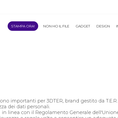
STAMPA ORA!
NON HO IL FILE
GADGET
DESIGN
sono importanti per 3DTER, brand gestito da T.E.R. S
za dei dati personali.
dali in linea con il Regolamento Generale dell'Uni