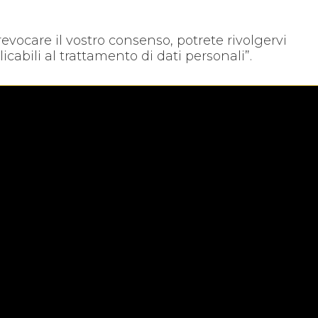
 revocare il vostro consenso, potrete rivolgervi
icabili al trattamento di dati personali”.