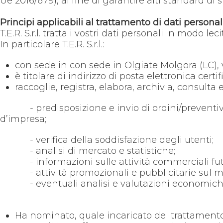
Ue 2016/679), al fine di garantire alti standard d
Principi applicabili al trattamento di dati personal
T.E.R. S.r.l. tratta i vostri dati personali in modo lec
In particolare T.E.R. S.r.l.:
con sede in con sede in Olgiate Molgora (LC), vi
è titolare di indirizzo di posta elettronica cert
raccoglie, registra, elabora, archivia, consulta e
- predisposizione e invio di ordini/preventivi/ri
d’impresa;
- verifica della soddisfazione degli utenti;
- analisi di mercato e statistiche;
- informazioni sulle attività commerciali futur
- attività promozionali e pubblicitarie sul m
- eventuali analisi e valutazioni economiche
Ha nominato, quale incaricato del trattamento dei