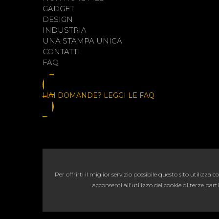
GADGET
DESIGN
INDUSTRIA
UNA STAMPA UNICA
CONTATTI
FAQ
HAI DOMANDE? LEGGI LE FAQ
Per offrirti il miglior servizio possibile questo sito utilizz
acconsenti all'utilizzo dei cookie di terze pa