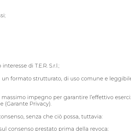
ssi;
teresse di T.E.R. S.r.l.;
re in un formato strutturato, di uso comune e leggib
assimo impegno per garantire l’effettivo esercizio de
le (Garante Privacy).
consenso, senza che ciò possa, tuttavia:
o sul consenso prestato prima della revoca;