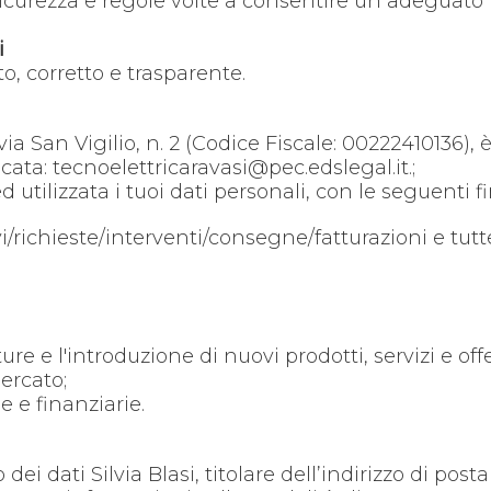
i sicurezza e regole volte a consentire un adeguato
i
ito, corretto e trasparente.
a San Vigilio, n. 2 (Codice Fiscale: 00222410136), è
ificata: tecnoelettricaravasi@pec.edslegal.it.;
d utilizzata i tuoi dati personali, con le seguenti fi
chieste/interventi/consegne/fatturazioni e tutte l
e e l'introduzione di nuovi prodotti, servizi e offe
ercato;
 e finanziarie.
 dati Silvia Blasi, titolare dell’indirizzo di posta