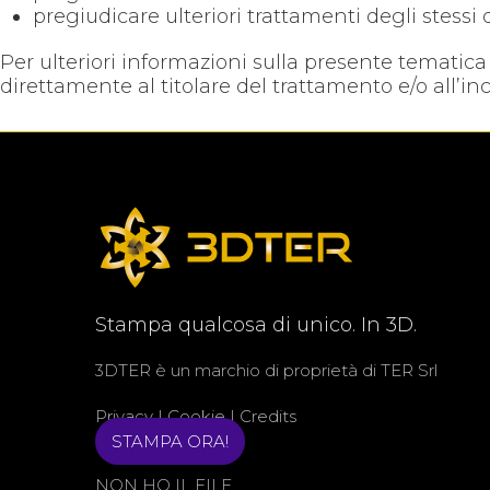
pregiudicare ulteriori trattamenti degli stessi 
Per ulteriori informazioni sulla presente tematica p
direttamente al titolare del trattamento e/o all’in
Stampa qualcosa di unico. In 3D.
3DTER è un marchio di proprietà di
TER Srl
Privacy
|
Cookie
|
Credits
STAMPA ORA!
NON HO IL FILE