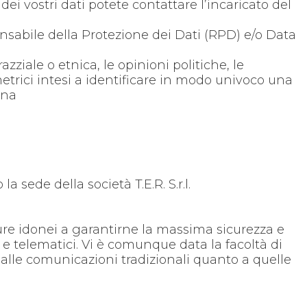
ei vostri dati potete contattare l’incaricato del
ponsabile della Protezione dei Dati (RPD) e/o Data
azziale o etnica, le opinioni politiche, le
metrici intesi a identificare in modo univoco una
rsona
 sede della società T.E.R. S.r.l.
cedure idonei a garantirne la massima sicurezza e
i e telematici. Vi è comunque data la facoltà di
to alle comunicazioni tradizionali quanto a quelle