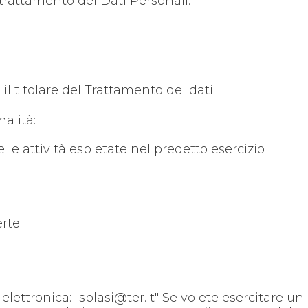
 trattamento dei Dati Personali.
 il titolare del Trattamento dei dati;
nalità:
e attività espletate nel predetto esercizio
rte;
 elettronica: “sblasi@ter.it" Se volete esercitare un