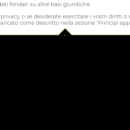
dati fondati su altre basi giuridiche.
rivacy, o se desiderate esercitare i vostri diritti o
caricato come descritto nella sezione “Principi appl