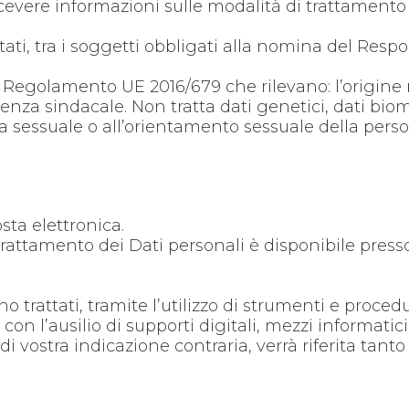
icevere informazioni sulle modalità di trattamento d
attati, tra i soggetti obbligati alla nomina del Res
del Regolamento UE 2016/679 che rilevano: l’origine r
enenza sindacale. Non tratta dati genetici, dati bio
a vita sessuale o all’orientamento sessuale della pe
sta elettronica.
attamento dei Dati personali è disponibile presso la
ranno trattati, tramite l’utilizzo di strumenti e pro
con l’ausilio di supporti digitali, mezzi informatic
 di vostra indicazione contraria, verrà riferita tan